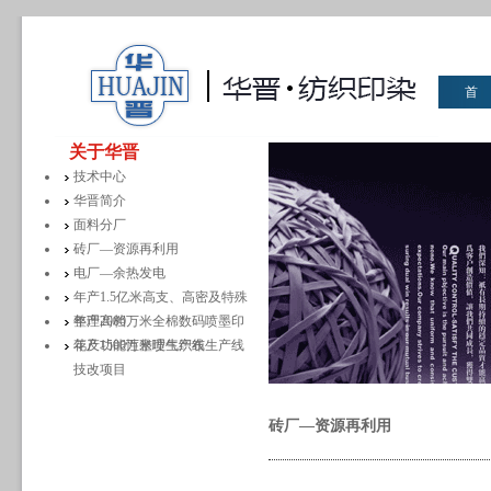
首
华晋
关于华晋
技术中心
华晋简介
面料分厂
砖厂—资源再利用
电厂—余热发电
年产1.5亿米高支、高密及特殊
整理高档
年产2000万米全棉数码喷墨印
花及功能性整理生产线
年产1500万米喷气织布生产线
技改项目
砖厂—资源再利用