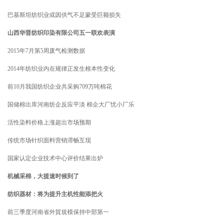
巴基斯坦纺织业或因供气不足蒙受巨额损失
山西华晋纺织印染有限公司五一联欢表演
2015年7月第5周废气检测数据
2014年纺织业内在规律正发生根本性变化
前10月我国纺织企业共采购709万吨棉花
国储棉出库河南纺企反应平淡 棉企大厂忧小厂乐
活性染料价格上涨超出市场预期
传统市场针织面料营销滞畅互现
国家认定企业技术中心评价结果出炉
机械采棉，大提速时候到了
纺织器材：将为提升主机性能添把火
前三季度河南省外貿規模保持中部第一