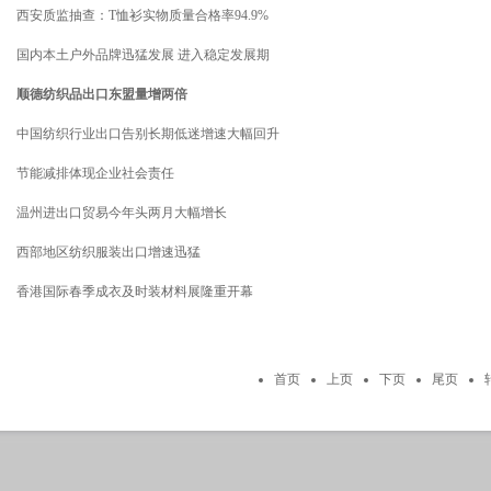
西安质监抽查：T恤衫实物质量合格率94.9%
国内本土户外品牌迅猛发展 进入稳定发展期
顺德纺织品出口东盟量增两倍
中国纺织行业出口告别长期低迷增速大幅回升
节能减排体现企业社会责任
温州进出口贸易今年头两月大幅增长
西部地区纺织服装出口增速迅猛
香港国际春季成衣及时装材料展隆重开幕
首页
上页
下页
尾页