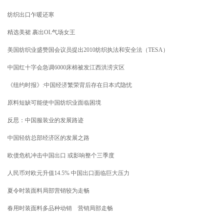
纺织出口乍暖还寒
精选美裙 裹出OL气场女王
美国纺织业盛赞国会议员提出2010纺织执法和安全法（TESA）
中国红十字会急调6000床棉被发江西洪涝灾区
《纽约时报》:中国经济繁荣背后存在日本式隐忧
原料短缺可能使中国纺织业面临困境
反思：中国服装业的发展路迹
中国轻纺总部经济区的发展之路
欧债危机冲击中国出口 或影响整个三季度
人民币对欧元升值14.5% 中国出口面临巨大压力
夏令时装面料局部营销较为走畅
春用时装面料多品种动销 营销局部走畅