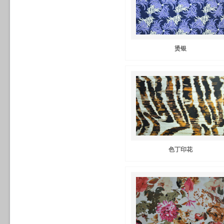
烫银
色丁印花