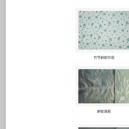
竹节斜纹印花
斜纹迷彩