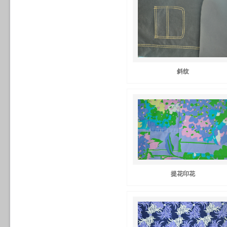
斜纹
提花印花